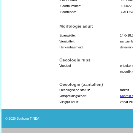
Soortnummer:
160022
Soortcode:
CALOS
Morfologie adult
Spanwijdte:
14,0-18
Variabiliteit:
aanzienli
Herkenbaarheid:
determin
Oecologie rups
Voedsel:
onbekend
mogelijk 
Oecologie (aantallen)
Oecologische status:
rariteit
Verspreidingskaart:
Kaart in
Vliegtijd adult:
vanaf VII
© 2026
Stichting TINEA