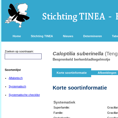
Home
Stichting TINEA
Nieuws
Determineren
Tabe
Zoeken op soortnaam:
Caloptilia suberinella
(Teng
Besprenkeld berkenbladkegelmotje
Soortenlijst
Korte soortinformatie
Afbeeldingen
Alfabetisch
Systematisch
Korte soortinformatie
Systematische checklist
Systematiek
Superfamilie:
Gracilla
Familie:
Gracillar
Onderfamilie:
Gracillar