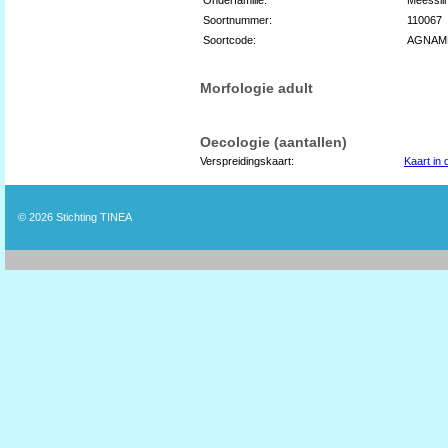
Soortnummer:
110067
Soortcode:
AGNAM
Morfologie adult
Oecologie (aantallen)
Verspreidingskaart:
Kaart in
© 2026
Stichting TINEA