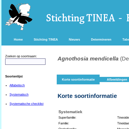
Home
Stichting TINEA
Nieuws
Determineren
Tabe
Zoeken op soortnaam:
Agnothosia mendicella
(De
Soortenlijst
Korte soortinformatie
Afbeeldingen
Alfabetisch
Systematisch
Korte soortinformatie
Systematische checklist
Systematiek
Superfamilie:
Tineoid
Familie:
Tineidae
Onderfamilie:
Meessii