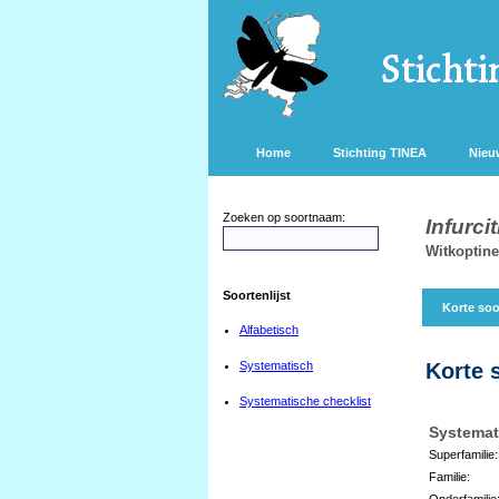
Home
Stichting TINEA
Nieu
Zoeken op soortnaam:
Infurcit
Witkoptin
Soortenlijst
Korte soo
Alfabetisch
Systematisch
Korte 
Systematische checklist
Systemat
Superfamilie:
Familie:
Onderfamilie