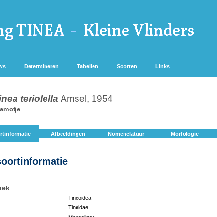
ws
Determineren
Tabellen
Soorten
Links
inea teriolella
Amsel, 1954
eamotje
rtinformatie
Afbeeldingen
Nomenclatuur
Morfologie
soortinformatie
iek
Tineoidea
Tineidae
:
Meessiinae