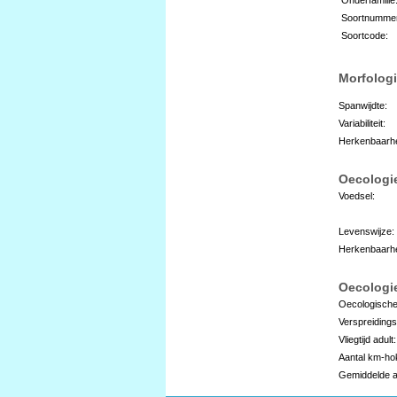
Soortnumme
Soortcode:
Morfologi
Spanwijdte:
Variabiliteit:
Herkenbaarhe
Oecologi
Voedsel:
Levenswijze:
Herkenbaarhe
Oecologie
Oecologische
Verspreidings
Vliegtijd adult:
Aantal km-ho
Gemiddelde a