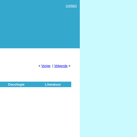
contact
«
Vorige
|
Volgende
»
Oecologie
Literatuur