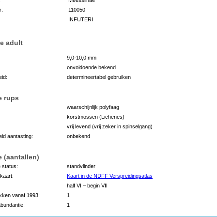
r:
110050
INFUTERI
e adult
9,0-10,0 mm
onvoldoende bekend
id:
determineertabel gebruiken
e rups
waarschijnlijk polyfaag
korstmossen (Lichenes)
vrij levend (vrij zeker in spinselgang)
id aantasting:
onbekend
 (aantallen)
 status:
standvlinder
kaart:
Kaart in de NDFF Verspreidingsatlas
half VI – begin VII
kken vanaf 1993:
1
bundantie:
1