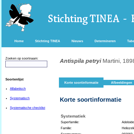
Home
Stichting TINEA
Nieuws
Determineren
Tabe
Zoeken op soortnaam:
Antispila petryi
Martini, 189
Soortenlijst
Korte soortinformatie
Afbeeldingen
Alfabetisch
Systematisch
Korte soortinformatie
Systematische checklist
Systematiek
Superfamilie:
Adeloid
Familie:
Heliozel
Soortnummer:
060060