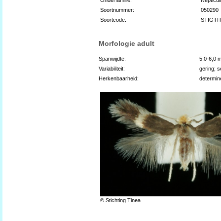
Soortnummer:
050290
Soortcode:
STIGTI
Morfologie adult
Spanwijdte:
5,0-6,0 
Variabiliteit:
gering; s
Herkenbaarheid:
determin
© Stichting Tinea