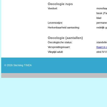
Oecologie rups
Voedsel:
monofaa
beuk (
Fa
blad
Levenswijze:
permane
Herkenbaarheid aantasting:
redelijk 
Oecologie (aantallen)
Oecologische status:
standvli
Verspreidingskaart:
Kaart in
Vliegtijd adult:
eind IV-VI
© 2026
Stichting TINEA