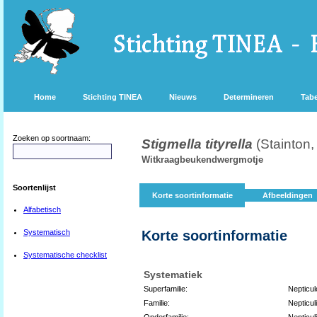
Home
Stichting TINEA
Nieuws
Determineren
Tabe
Zoeken op soortnaam:
Stigmella tityrella
(Stainton,
Witkraagbeukendwergmotje
Soortenlijst
Korte soortinformatie
Afbeeldingen
Alfabetisch
Systematisch
Korte soortinformatie
Systematische checklist
Systematiek
Superfamilie:
Nepticul
Familie:
Nepticul
Onderfamilie:
Nepticul