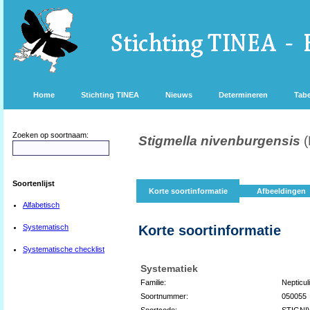
Home
Stichting TINEA
Nieuws
Determineren
Tabe
Zoeken op soortnaam:
Stigmella nivenburgensis
(
Soortenlijst
Korte soortinformatie
Afbeeldingen
Alfabetisch
Systematisch
Korte soortinformatie
Systematische checklist
Systematiek
Familie:
Nepticul
Soortnummer:
050055
Soortcode:
STIGNI