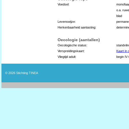
Voedsel:
monofaag
o.a. ruwe
blad
Levenswijze:
permane
Herkenbaarheid aantasting:
determin
Oecologie (aantallen)
Oecologische status:
standvli
Verspreidingskaart:
Kaart in
Vliegtijd adult:
begin IV 
© 2026
Stichting TINEA