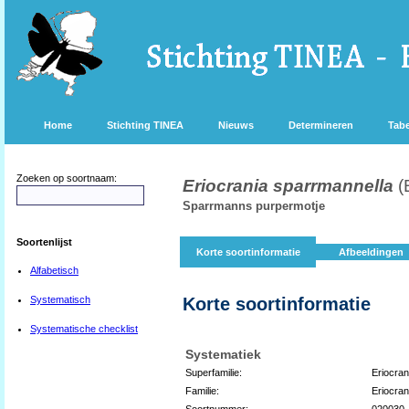
Home
Stichting TINEA
Nieuws
Determineren
Tabe
Zoeken op soortnaam:
Eriocrania sparrmannella
(
Sparrmanns purpermotje
Soortenlijst
Korte soortinformatie
Afbeeldingen
Alfabetisch
Systematisch
Korte soortinformatie
Systematische checklist
Systematiek
Superfamilie:
Eriocran
Familie:
Eriocran
Soortnummer:
020030