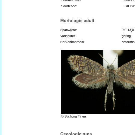
Soortcode:
ERIOS
Morfologie adult
Spanwijdte:
9,0-13,
Variabiliteit:
gering
Herkenbaarheid:
determin
© Stichting Tinea
Oecologie rups